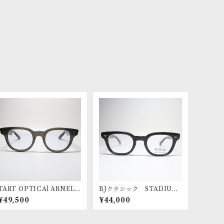
TART OPTICAl ARNEL
BJクラシック STADIUM
F.D.R（48）004 SMOK
(47) C-168
¥49,500
¥44,000
E GRAY