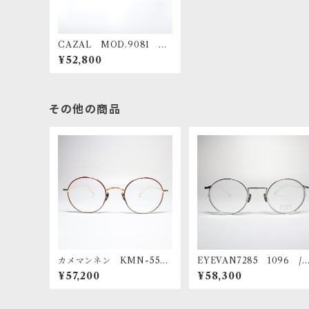
CAZAL MOD.9081 00
1
¥52,800
その他の商品
カメマンネン KMN-5500
EYEVAN7285 1096 
GD/RD
C.800
¥57,200
¥58,300