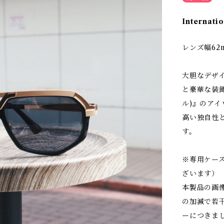
Internatio
レンズ幅62
大胆なデザ
と豪華な装飾
ル)』のア
高い独自性
す。
※専用ケー
ざいます）
本製品の画
の加減で若
ーにつきま