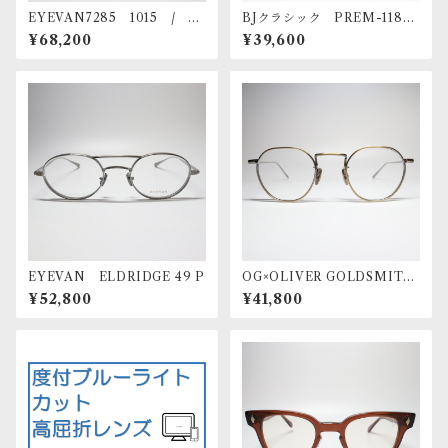
EYEVAN7285 1015 / c.
BJクラシック PREM-118S
800812
NT (45) C-1-1F
¥68,200
¥39,600
EYEVAN ELDRIDGE 49 P
OG×OLIVER GOLDSMITH
NOUN X A GOLD
¥52,800
¥41,800