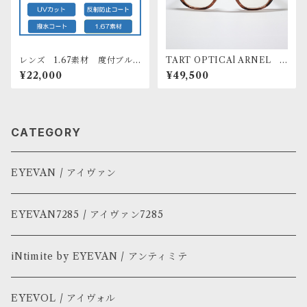
レンズ 1.67素材 度付ブル
TART OPTICAl ARNEL B
ーライト＆UVカット高屈折メ
RYAN（44） 006 CLASSIC
¥22,000
¥49,500
ガネレンズ
BROWN
CATEGORY
EYEVAN / アイヴァン
EYEVAN7285 / アイヴァン7285
iNtimite by EYEVAN / アンティミテ
EYEVOL / アイヴォル