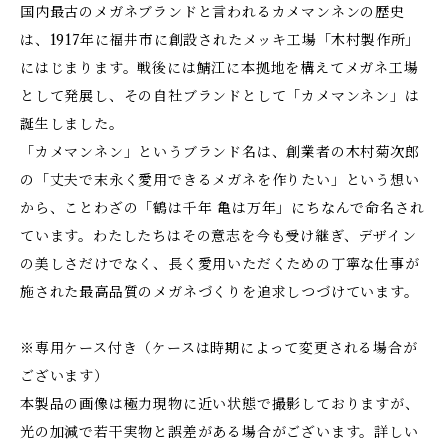
国内最古のメガネブランドと言われるカメマンネンの歴史
は、1917年に福井市に創設されたメッキ工場「木村製作所」
にはじまります。戦後には鯖江に本拠地を構えてメガネ工場
として発展し、その自社ブランドとして「カメマンネン」は
誕生しました。
「カメマンネン」というブランド名は、創業者の木村菊次郎
の「丈夫で末永く愛用できるメガネを作りたい」という想い
から、ことわざの「鶴は千年 亀は万年」にちなんで命名され
ています。わたしたちはその意志を今も受け継ぎ、デザイン
の美しさだけでなく、長く愛用いただくための丁寧な仕事が
施された最高品質のメガネづくりを追求しつづけています。
※専用ケース付き（ケースは時期によって変更される場合が
ございます）
本製品の画像は極力現物に近い状態で撮影しておりますが、
光の加減で若干実物と誤差がある場合がございます。詳しい